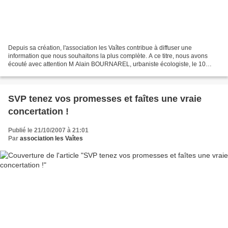
Depuis sa création, l'association les Vaîtes contribue à diffuser une
information que nous souhaitons la plus complète. A ce titre, nous avons
écouté avec attention M Alain BOURNAREL, urbaniste écologiste, le 10
octobre 2007. On parle beaucoup d'éco-quartier......
SVP tenez vos promesses et faîtes une vraie
concertation !
Publié le 21/10/2007 à 21:01
Par
association les Vaîtes