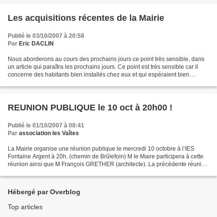
Les acquisitions récentes de la Mairie
Publié le 03/10/2007 à 20:58
Par
Eric DACLIN
Nous aborderons au cours des prochains jours ce point très sensible, dans
un article qui paraîtra les prochains jours. Ce point est très sensible car il
concerne des habitants bien installés chez eux et qui espéraient bien
pouvoir y rester. En face, la...
REUNION PUBLIQUE le 10 oct à 20h00 !
Publié le 01/10/2007 à 08:41
Par
association les Vaîtes
La Mairie organise une réunion publique le mercredi 10 octobre à l’IES
Fontaine Argent à 20h. (chemin de Brûlefoin) M le Maire participera à cette
réunion ainsi que M François GRETHER (architecte). La précédente réunion
remonte au 24 mars. Autant dire...
Hébergé par Overblog
Top articles