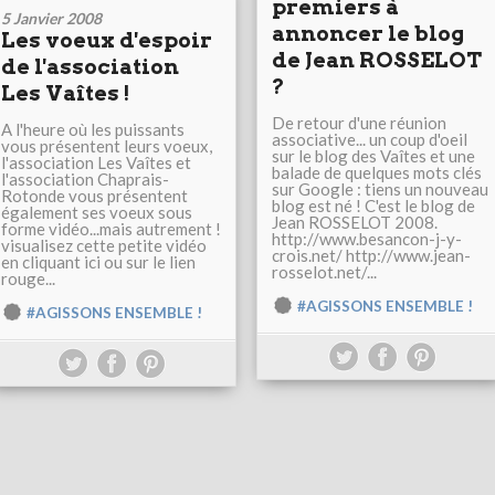
premiers à
5 Janvier 2008
annoncer le blog
Les voeux d'espoir
de Jean ROSSELOT
de l'association
?
Les Vaîtes !
De retour d'une réunion
A l'heure où les puissants
associative... un coup d'oeil
vous présentent leurs voeux,
sur le blog des Vaîtes et une
l'association Les Vaîtes et
balade de quelques mots clés
l'association Chaprais-
sur Google : tiens un nouveau
Rotonde vous présentent
blog est né ! C'est le blog de
également ses voeux sous
Jean ROSSELOT 2008.
forme vidéo...mais autrement !
http://www.besancon-j-y-
visualisez cette petite vidéo
crois.net/ http://www.jean-
en cliquant ici ou sur le lien
rosselot.net/...
rouge...
#AGISSONS ENSEMBLE !
#AGISSONS ENSEMBLE !