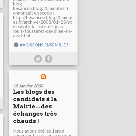
blog
besancon.blog.20minutes.fr
annonçait en scoop :
http://besancon.blog.20minut
es.fr/archive/2008/01/23/ex
clusivite-la-liste-de-jean-
louis-fousseret-devoilee-en-
ava.html...
#AGISSONS ENSEMBLE !
15 Janvier 2008
Les blogs des
candidats à la
Mairie...des
échanges très
chauds !
Nous avons été les 1ers à
annoncer la naissance du blog