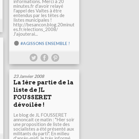
informations. Merci à 20
minutes.fr d'avoir relayé
l'appel des Vaîtes à être
entendus par les têtes de
listes municipales !
http://besancon.blog.20minut
es.fr/elections_2008/
J'ajouterai...
#AGISSONS ENSEMBLE !
23 Janvier 2008
La 1ère partie de la
liste de JL
FOUSSERET
dévoilée !
Le blog de JL FOUSSERET
annoncait ce matin : "Hier soir
une proposition de liste des
socialistes a été présenté aux
militants du parti". En milieu
d'après-midi, le très informé