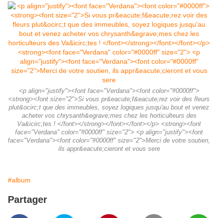
<p align="justify"><font face="Verdana"><font color="#0000ff">
<strong><font size="2">Si vous pr&eacute;f&eacute;rez voir des fleurs
plut&ocirc;t que des immeubles, soyez logiques jusqu'au bout et venez
acheter vos chrysanth&egrave;mes chez les horticulteurs des
Va&icirc;tes ! </font></strong></font></font></p> <strong><font
face="Verdana" color="#0000ff" size="2"> <p align="justify"><font
face="Verdana"><font color="#0000ff" size="2">Merci de votre soutien,
ils appr&eacute;cieront et vous sere
#album
Partager