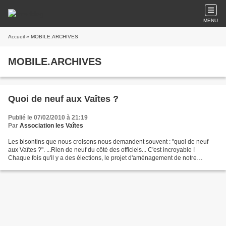
MENU
Accueil
» MOBILE.ARCHIVES
MOBILE.ARCHIVES
Quoi de neuf aux Vaîtes ?
Publié le 07/02/2010 à 21:19
Par
Association les Vaîtes
Les bisontins que nous croisons nous demandent souvent : "quoi de neuf
aux Vaîtes ?". ...Rien de neuf du côté des officiels... C'est incroyable !
Chaque fois qu'il y a des élections, le projet d'aménagement de notre
quartier est mis en sommeil ! Pourtant...