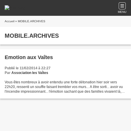
MENU
Accueil
» MOBILE.ARCHIVES
MOBILE.ARCHIVES
Emotion aux Vaîtes
Publié le 11/02/2014 à 22:27
Par
Association les Vaîtes
Vous êtes nombreux à avoir entendu une forte détonation hier soir vers
22h20, ressenti un souffle faisant trembler vos murs... A être sorti... avoir vu
l'incendie impressionnant... l'émotion sachant que des familles vivaient là,
qu'elles pouvaient être...