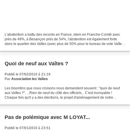
L'abstention a battu des records en France, idem en Franche-Comté avec
près de 49%, à Besançon près de 54%, l'abstention est également forte
dans le quartier des Vaîtes (avec plus de 50% pour le bureau de vote Vaîtes
sud et plus de 51% pour le bureau...
Quoi de neuf aux Vaîtes ?
Publié le 07/02/2010 à 21:19
Par
Association les Vaîtes
Les bisontins que nous croisons nous demandent souvent : "quoi de neuf
aux Vaîtes ?". ...Rien de neuf du côté des officiels... C'est incroyable !
Chaque fois qu'il y a des élections, le projet d'aménagement de notre
quartier est mis en sommeil ! Pourtant...
Pas de polémique avec M LOYAT...
Publié le 07/01/2010 à 23:51