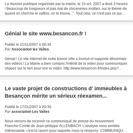
La réunion publique organisée par la mairie, le 10 oct. 2007 a duré 3 heures
! Beaucoup de longueurs et pas mal de chicaneries inutiles, sur le thème de
quand on cherche le vaîtois, on le trouve...". Tout cela, ce n'est pas ce qui
intéressait les habitants...
Génial le site www.besancon.fr !
Publié le 21/11/2007 à 08:30
Par
Association les Vaîtes
Génial ! Le site internet de notre bonne ville a évolué et supporte désormais
des vidéos ! La Mairie a bien compris l'intérêt de la vidéo pour communiquer.
cliquez sur le lien pour voir la vidéo. http://www.besancon.fr/index.php?
p=929&art_id=2930 Grand...
Le vaste projet de constructions d' immeubles à
Besançon mérite un sérieux réexamen...
Publié le 17/11/2007 à 20:36
Par
association Les Vaîtes
Nous venons de recevoir ce communiqué de presse du mouvement
Franche-Comté de Jean-philippe ALLENBACH. L'analyse nous semble
intéressante, c'est la raison pour laquelle nous la relayons. COMMUNIQUE