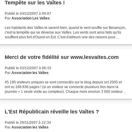
Tempête sur les Vaîtes !
Publié le 04/12/2007 à 00:07
Par
Association Les Vaîtes
Les habitants des Vaîtes le savent bien, quand le vent souffle sur Besançon,
c'est la tempête qui se déverse aux Vaîtes. Les vents sont ainsi faits qu'ils
soufflent plus fort d'Ouest en Est. C'est d'ailleurs une des raisons pour
laquelle, en France, les...
Merci de votre fidélité sur www.lesvaites.com
Publié le 03/12/2007 à 06:15
Par
Association les Vaîtes
45 195 visiteurs uniques se sont connectés sur le blog depuis oct 2005 et
ont vu 168 836 pages ! (si un visiteur se connecte plusieurs fois dans la
journée = 1 seule visite au compteur). Chaque mois environ 3 000 visiteurs
uniques fréquentent le blog...
L'Est Républicain réveille les Vaîtes ?
Publié le 29/11/2007 à 22:34
Par
Association les Vaîtes