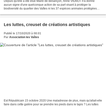
Depuis qu'elle a été élue Maire de Besançon, Anne VIGNOT n'a donné
aucun signe d'une quelconque action de sa part visant à protéger la
biodiversité du quartier des Vaîtes ni les 37 espèces animales protégées
relevées lors d'une étude réalisée en 24h en...
Les luttes, creuset de créations artistiques
Publié le 17/10/2020 à 08:01
Par
Association les Vaîtes
Est Républicain 15 octobre 2020 Une maladresse de plus, mais qu'allait-elle
faire dans cette galère pour se prendre les pieds dans le tapis ? Les luttes