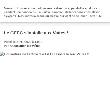
Même JL Fousseret n'aurait pas osé réaliser un appel d'offre en douce
pendant une période où il aurait fait semblant de lancer une consultation
d'experts ! Résumons la scène du théatre qui vient de se jouer... Acte 1. Mme
VIGNOT confirme son engagement...
Le GEEC s'installe aux Vaîtes !
Publié le 21/11/2020 à 14:18
Par
Association les Vaîtes