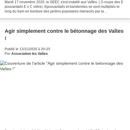
Mardi 17 novembre 2020, le GEEC s'est installé aux Vaîtes. ( G roupe des E
pouvantails E n C olère). Epouvantails et banderoles se sont multipliés le
long du tram en bordure des jardins populaires menacés par la
bétonnisation. Cette opération était organisée...
Agir simplement contre le bétonnage des Vaîtes
!
Publié le 13/11/2020 à 20:25
Par
Association les Vaîtes