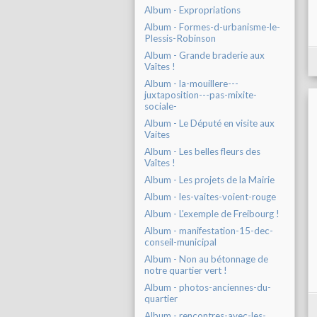
Album - Expropriations
Album - Formes-d-urbanisme-le-
Plessis-Robinson
Album - Grande braderie aux
Vaîtes !
Album - la-mouillere---
juxtaposition---pas-mixite-
sociale-
Album - Le Député en visite aux
Vaites
Album - Les belles fleurs des
Vaîtes !
Album - Les projets de la Mairie
Album - les-vaites-voient-rouge
Album - L'exemple de Freibourg !
Album - manifestation-15-dec-
conseil-municipal
Album - Non au bétonnage de
notre quartier vert !
Album - photos-anciennes-du-
quartier
Album - rencontres-avec-les-