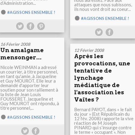
nous adressez. Face aux
d’Administration...
attaques que nous subissons,
ils nous vont droit au coeur...
#AGISSONS ENSEMBLE !
#AGISSONS ENSEMBLE !
16 Février 2008
Un amalgame
12 Février 2008
Après les
mensonger...
provocations, une
Nicole WEINMAN a adressé
tentative de
un courrier, à titre personnel,
en tant qu'amie, à Jacqueline
lynchage
et Guy MOUROT. Elle leur a
médiatique de
demandé d'apporter leur
soutien pour son ralliement à
l'association les
la liste de Jean Louis
FOUSSERET. Jacqueline et
Vaîtes ?
Guy MOUROT ont répondu, à
titre personnel,...
Bernard PAYOT, dans « le fait
du jour » (Est Républicain du
#AGISSONS ENSEMBLE !
12 fév. 2008) rapporte la vive
réaction de M Joseph
PINARD qui s’insurge contre
le terme « occupant ». Non