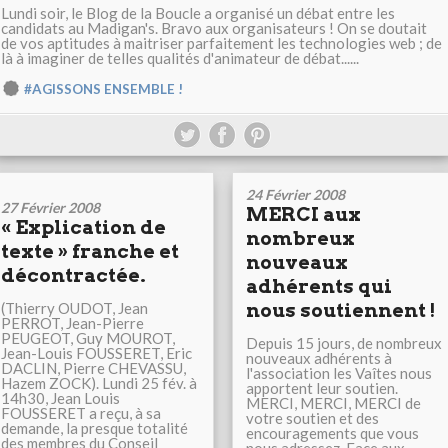
Lundi soir, le Blog de la Boucle a organisé un débat entre les
candidats au Madigan's. Bravo aux organisateurs ! On se doutait
de vos aptitudes à maitriser parfaitement les technologies web ; de
là à imaginer de telles qualités d'animateur de débat......
#AGISSONS ENSEMBLE !
24 Février 2008
27 Février 2008
MERCI aux
« Explication de
nombreux
texte » franche et
nouveaux
décontractée.
adhérents qui
(Thierry OUDOT, Jean
nous soutiennent !
PERROT, Jean-Pierre
PEUGEOT, Guy MOUROT,
Depuis 15 jours, de nombreux
Jean-Louis FOUSSERET, Eric
nouveaux adhérents à
DACLIN, Pierre CHEVASSU,
l'association les Vaîtes nous
Hazem ZOCK). Lundi 25 fév. à
apportent leur soutien.
14h30, Jean Louis
MERCI, MERCI, MERCI de
FOUSSERET a reçu, à sa
votre soutien et des
demande, la presque totalité
encouragements que vous
des membres du Conseil