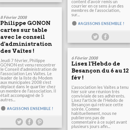
content d’avoir remis un
courrier en ce sens à un des
membres de l’association,
sur...
8 Février 2008
Philippe GONON
#AGISSONS ENSEMBLE !
cartes sur table
avec le conseil
d'administration
des Vaîtes !
6 Février 2008
Jeudi 7 février, Philippe
Lisez l'Hebdo de
GONON est venu rencontrer
le Conseil d'administration de
Besançon du 6 au 12
l'association Les Vaîtes. Le
fév !
leader de la liste du Modem
aux municipales 2008 s'est
déplacé dans le quartier chez
L'association les Vaîtes a tenu
un membre de l'association. Il
hier soir une réunion très
était accompagné de 5
conviviale de ses adhérents.
autres...
Lisez l'article de l'Hebdo de
Besançon qui retrace cette
#AGISSONS ENSEMBLE !
soirée. Comme
habituellement, nous ne
publierons pas de
commentaire à ce sujet avant
plusieurs jours afin...