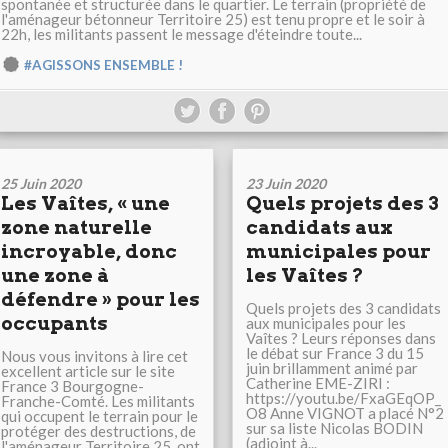
spontanée et structurée dans le quartier. Le terrain (propriété de
l'aménageur bétonneur Territoire 25) est tenu propre et le soir à
22h, les militants passent le message d'éteindre toute...
#AGISSONS ENSEMBLE !
25 Juin 2020
23 Juin 2020
Les Vaîtes, « une
Quels projets des 3
zone naturelle
candidats aux
incroyable, donc
municipales pour
une zone à
les Vaîtes ?
défendre » pour les
Quels projets des 3 candidats
occupants
aux municipales pour les
Vaîtes ? Leurs réponses dans
le débat sur France 3 du 15
Nous vous invitons à lire cet
juin brillamment animé par
excellent article sur le site
Catherine EME-ZIRI :
France 3 Bourgogne-
https://youtu.be/FxaGEqOP_
Franche-Comté. Les militants
O8 Anne VIGNOT a placé N°2
qui occupent le terrain pour le
sur sa liste Nicolas BODIN
protéger des destructions, de
(adjoint à...
l'aménageur Territoire 25, ont