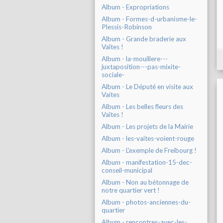
Album - Expropriations
Album - Formes-d-urbanisme-le-
Plessis-Robinson
Album - Grande braderie aux
Vaîtes !
Album - la-mouillere---
juxtaposition---pas-mixite-
sociale-
Album - Le Député en visite aux
Vaites
Album - Les belles fleurs des
Vaîtes !
Album - Les projets de la Mairie
Album - les-vaites-voient-rouge
Album - L'exemple de Freibourg !
Album - manifestation-15-dec-
conseil-municipal
Album - Non au bétonnage de
notre quartier vert !
Album - photos-anciennes-du-
quartier
Album - rencontres-avec-les-