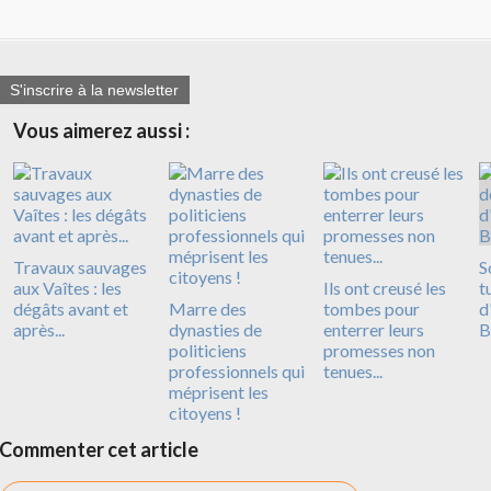
S'inscrire à la newsletter
Vous aimerez aussi :
Travaux sauvages
S
aux Vaîtes : les
Ils ont creusé les
t
dégâts avant et
Marre des
tombes pour
d
après...
dynasties de
enterrer leurs
B
politiciens
promesses non
professionnels qui
tenues...
méprisent les
citoyens !
Commenter cet article