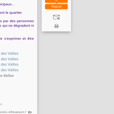
0
icipaux...
Repost
nt le quartier.
ais par des personnes
s qui ne dégradent ni
r s'exprimer et être
es Vaîtes
 !
ression, à Besançon ?