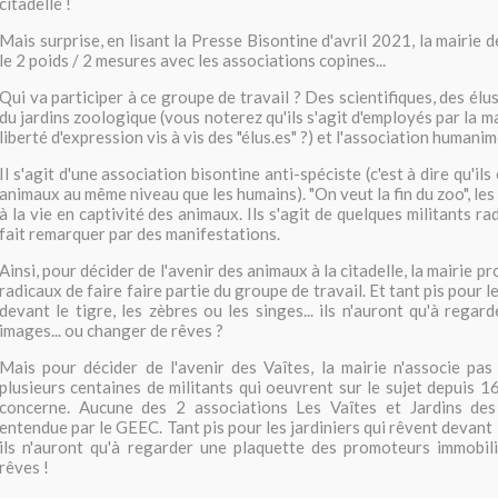
citadelle !
Mais surprise, en lisant la Presse Bisontine d'avril 2021, la mairie
le 2 poids / 2 mesures avec les associations copines...
Qui va participer à ce groupe de travail ? Des scientifiques, des élu
du jardins zoologique (vous noterez qu'ils s'agit d'employés par la ma
liberté d'expression vis à vis des "élus.es" ?) et l'association humani
Il s'agit d'une association bisontine anti-spéciste (c'est à dire qu'il
animaux au même niveau que les humains). "On veut la fin du zoo", les
à la vie en captivité des animaux. Ils s'agit de quelques militants ra
fait remarquer par des manifestations.
Ainsi, pour décider de l'avenir des animaux à la citadelle, la mairie p
radicaux de faire faire partie du groupe de travail. Et tant pis pour 
devant le tigre, les zèbres ou les singes... ils n'auront qu'à regar
images... ou changer de rêves ?
Mais pour décider de l'avenir des Vaîtes, la mairie n'associe pas
plusieurs centaines de militants qui oeuvrent sur le sujet depuis 1
concerne. Aucune des 2 associations Les Vaîtes et Jardins des
entendue par le GEEC. Tant pis pour les jardiniers qui rêvent devant 
ils n'auront qu'à regarder une plaquette des promoteurs immobili
rêves !