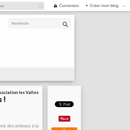
Connexion
+
Créer mon blog
ociation les Vaîtes
 !
enir des animaux à la