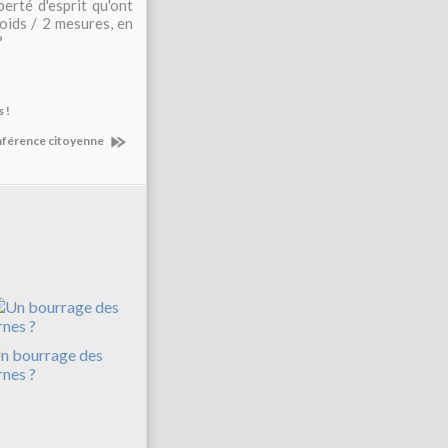
erté d'esprit qu'ont
oids / 2 mesures, en
?
 !
onférence citoyenne
n bourrage des
rnes ?