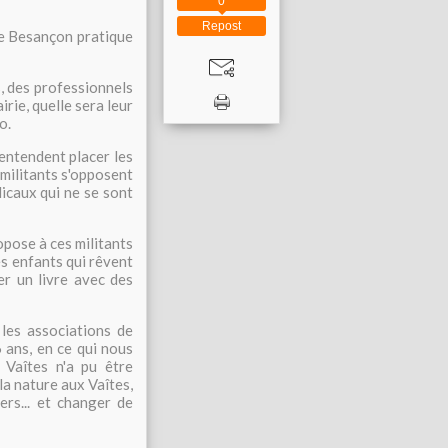
0
Repost
 de Besançon pratique
s, des professionnels
irie, quelle sera leur
mo.
s entendent placer les
 militants s'opposent
dicaux qui ne se sont
ropose à ces militants
les enfants qui rêvent
der un livre avec des
 les associations de
6 ans, en ce qui nous
 Vaîtes n'a pu être
la nature aux Vaîtes,
ers... et changer de