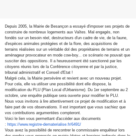
Depuis 2005, la Mairie de Besançon a essayé d'imposer ses projets de
construire de nombreux logements aux Vaîtes. Mal engagés, non
fondés sur un besoin réel, destructeurs d'un cadre de vie, de la faune,
d'espèces animales protégées et de la flore, des acquisitions de
terrains réalisées sur un véritable dol des propriétaires de terrains et un
aménageur provocateur en mode cow-boy... ce scénario ne pouvait que
susciter des oppositions. Il a heureusement été sanctionné par les
citoyens réunis lors de la Conférence citoyenne et par la justice,
tribunal administratif et Conseil d'Etat !
Malgré cela, la Mairie persévère et revient avec un nouveau projet.
Pour cela, elle va utiliser une possibilité dont elle dispose, la
modification du PLU (Plan Local d'Urbanisme). Du 1er septembre au 2
octobre, une enquête publique sera ouverte pour modifier le PLU.
Nous vous invitons à lire attentivement ce projet de modification et à
faire part de vos observations. Il est important que vous sachiez que
vos contributions argumentées compteront.
Voici le lien vous permettant d'accéder aux documents
:
https://www.registre-
dematerialise.fr/6491/
Vous avez la possibilité de rencontrer le commissaire enquêteur lors
des rendez-vous proposés en mairie (dates et horaires indiqués dans le