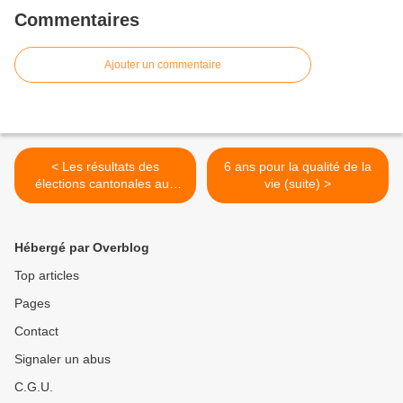
Commentaires
Ajouter un commentaire
< Les résultats des
6 ans pour la qualité de la
élections cantonales aux
vie (suite) >
Vaîtes et sur Besançon Est.
Hébergé par Overblog
Top articles
Pages
Contact
Signaler un abus
C.G.U.