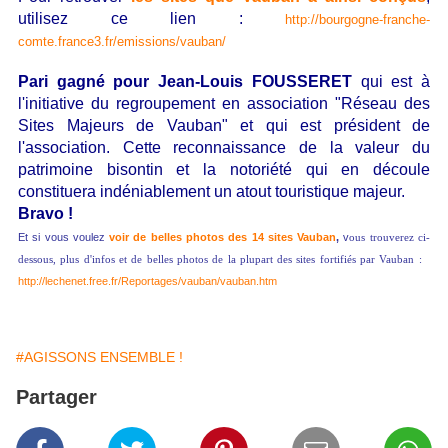
utilisez ce lien :
http://bourgogne-franche-
comte.france3.fr/emissions/vauban/
Pari gagné pour Jean-Louis FOUSSERET
qui est à
l'initiative du regroupement en association "Réseau des
Sites Majeurs de Vauban" et qui est président de
l'association. Cette reconnaissance de la valeur du
patrimoine bisontin et la notoriété qui en découle
constituera indéniablement un atout touristique majeur.
Bravo !
Et si vous voulez
voir de belles photos des 14 sites Vauban
,
v
ous trouverez ci-
dessous, plus d'infos et de belles photos de la plupart des sites fortifiés par Vauban :
http://lechenet.free.fr/Reportages/vauban/vauban.htm
#AGISSONS ENSEMBLE !
Partager