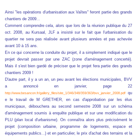
Ainsi "les opérations d'urbanisation aux Vaîtes" feront partie des grands
chantiers de 2009...
Comment comprendre cela, alors que lors de la réunion publique du 27
oct. 2008, au Kursaal, JLF a insisté sur le fait que l'urbanisation du
quartier ne sera pas réalisée avant plusieurs années et pas achevée
avant 10 à 15 ans.
En ce qui concerne la conduite du projet, il a simplement indiqué que le
projet devrait passer par une ZAC (zone d'aménagement concerté).
Mais il s'est bien gardé de préciser que le projet fera partie des grands
chantiers 2009 !
D'autre part, il y a un an, un peu avant les élections municipales, BVV
a annoncé en janvier, page 22
qu
http://www.besancon.fr/gallery_files/site_1/346/348/359/363/bvv_janvier_2008.pdf
e le travail de M GRETHER, en cas d'approbation par les élus
municipaux, débouchera au second semestre 2008 sur un schéma
d'aménagement soumis à enquête publique et sur une modification du
PLU (plan local d'urbanisme). On connaîtra alors plus précisément le
projet (composition urbaine, programme de logements, espace et
équipements publics...) et en particulier, le prix d'achat des terrains et la