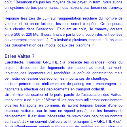
coût. "Besançon n'a pas les moyens de se payer un tram. Nous avons
un système de bus performants, nous n'avons pas besoin du tramway
!"
Réponse très zen de JLF sur l'augmentation régulière du nombre de
voitures et "si on ne fait rien, les rues seront bloquées. On ne pourra
plus circuler dans Besançon ! Et quant au coût, "le tramway coutera
entre 200 et 220 M€. Il sera financé par la contribution des entreprises
au versement transport". JLF a insisté à plusieurs reprises : "Il n'y aura
pas d'augmentation des impôts locaux des bisontins !"
Et les Vaîtes ?
L'architecte, François GRETHER a présenté les grandes lignes du
projet : disposition des logements par rapport au soleil, au vent.
Isolation des logements qui renchérira le coût de construction mais
permettra de réaliser des économies importantes de chauffage.
Le tram permettra de réaliser moins de parking car il encouragera les
habitants à effectuer des déplacements en transport collectif.
Un infirmier du quartier et le porte parole de l'association des Vaîtes,
intervinrent à ce sujet : "Même si les habitants utiliseront certainement
plus les transports en commun, ils auront toujours besoin d'une ou
plusieurs voitures, car le tram ne répond pas à tous les besoins de
déplacement. Il est donc nécessaire de prévoir des parking en nombre
suffisant". JLF en convint d'ailleurs et fit remarquer à F GRETHER qu'il
fallait effectivement prévoir suffisamment de parking, un peu plus que