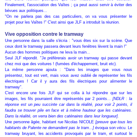
Finalement, l'association des Vaîtes ; ça peut aussi servir à éviter des
bévues aux politiques...
"On ne parlera pas des cas particuliers, on va vous présenter le
projet pour les Vaîtes !" C'est ainsi que JLF a introduit la réunion.
Vive opposition contre le tramway
Une personne dans la salle s'écria : "vous êtes six sur la scène. Que
ceux dont le tramway passera devant leurs fenêtres lèvent la main !"
Aucun des hommes politiques ne leva la main...
Seul JLF répondit. "Je préfèrerais avoir un tramway qui passe devant
chez moi que des voitures ! (fumées d'échappement, bruit etc).
La même personne ajouta : "Dans les images que vous nous
présentez, tout est vert, mais vous avez oublié de représenter les fils
électriques ! Car il y aura des fils électriques pour alimenter le
tramway".
C'est encore une fois JLF qui se colla à lui répondre que sur les
images, les fils pourraient être représentés par 2 points...
[NDLR : la
réponse est un peu succinte car dans la réalité, pour voir 2 points, il
faudra se trouver pile en face et à même hauteur que les caténaires.
Dans la réalité, on verra bien des caténaires dans leur longueur].
Une personne âgée, habitant rue Nicolas NICOLE
[preuve que tous les
habitants de Palente ne demandent pas le tram...]
évoqua son vécu. Le
tramway bruyant, les accidents provoqués par le tram, et surtout le