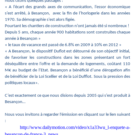
Nous citons quelques passages :
« A l’écart des grands axes de communication, l’essor économique
s’est arrêté, à Besançon, avec la fin de l’horlogerie dans les années
1970. Sa démographie s’est alors figée.
Pourtant les chantiers de construction n’ont jamais été si nombreux !
Depuis 5 ans, chaque année 900 habitations sont construites chaque
année à Besançon »
« le taux de vacance est passé de 6.8% en 2009 à 10% en 2012 »
« A Besançon, le dispositif Duflot est détourné de son objectif initial,
de favoriser les constructions dans les zones présentant un fort
déséquilibre entre l’offre et la demande de logements, coûtant 110
M€ au budget de l’Etat. Besançon a bénéficié d’une dérogation afin
de bénéficier de la Loi Scellier et de la Loi Dufflot. Sous la pression des
politiques locaux».
C’est exactement ce que nous disions depuis 2005 qui s’est produit à
Besançon…
Nous vous invitons à regarder l'émission en cliquant sur le lien suivant
:
http://www.dailymotion.com/video/x1a33wu_l-enquete-a-
besancon-de-france-3_news