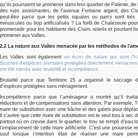
qu’ils pourraient se promener dans leur quartier de Palente, de 
des rues avoisinantes, de l’avenue Fontaine argent, des Clai
peut-être parce que les petits squares ou parcs sont trè
minuscules ou trop artificialisés ? La forêt de Chalezeule pourr
promenade pour les habitants des Clairs soleils et pourtant il
promener aux Vaîtes.
2.2 La nature aux Vaîtes menacée par les méthodes de l’a
Les Vaîtes sont également
un écrin de nature qui sont l'ha
dizaines d'espèces animales protégées directement menacées p
ont été menés avec brutalité et incompétence.
Brutalité parce que Territoire 25 a organisé le saccage d
d’espèces protégées sans ménagement.
Incompétence parce que l’aménageur a montré qu’il traita
réductions et de compensations sans attention. Par exemple,
mare de substitution avec une bâche et des galets pour dépla
Il s’avère que cette mare de substitution est le seul trou à sec 
partout où on creuse dans le quartier, le trou se rempli d’eau lo
l’emplacement de cette mare artificielle
. C’est une prouesse r
sauf lorsque l’intention était de réaliser une mare pe