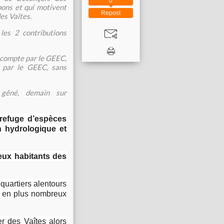
0
ons et qui motivent
Repost
es Vaîtes.
 les 2 contributions
n compte par le GEEC,
e par le GEEC, sans
 gêné, demain sur
, refuge d’espèces
n hydrologique et
eux habitants des
quartiers alentours
us en plus nombreux
er des Vaîtes alors