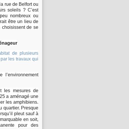
la rue de Belfort ou
rs soleils ? C’est
s peu nombreux ou
ait être un lieu de
s choisissent de se
ménageur
bitat de plusieurs
ar les travaux qui
e l’environnement
it les mesures de
 T25 a aménagé une
cer les amphibiens.
du quartier. Presque
rsqu’il pleut sauf à
emarquable en soit,
rmanente pour des