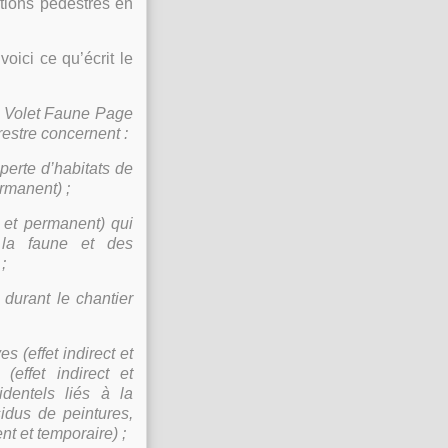
tions pédestres en
oici ce qu’écrit le
– Volet Faune Page
restre concernent :
 perte d’habitats de
ermanent) ;
t et permanent) qui
 la faune et des
;
 durant le chantier
s (effet indirect et
effet indirect et
dentels liés à la
sidus de peintures,
nt et temporaire) ;