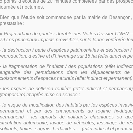
5 points d’écoutes de 20 minutes complétées par des prospec
journée et nocturnes.
Bien que l’étude soit commandée par la mairie de Besançon, v
prestataire :
« Projet urbain de quartier durable des Vaites Dossier CNPN 
79 Les principaux impacts prévisibles sur la faune vertébrée ter
·
la destruction / perte d’espèces patrimoniales et destruction /
reproduction, d’estive et d’hivernage sur 15 ha (effet direct et p
·
la fragmentation de l’habitat / des populations (effet indirec
engendre des perturbations dans les déplacements de
cloisonnements d’espaces naturels (effet indirect et permanent) 
·
les risques de collision routière (effet indirect et permanent)
(temporaire) et après mise en service ;
·
le risque de modification des habitats par les espèces invasive
permanent) et par des changements du régime hydrique (
permanent)
·
les apports de polluants chroniques ou acci
circulation automobile, lavage de véhicules, lessivage de ré
solvants, huiles, engrais, herbicides … (effet indirect et permane