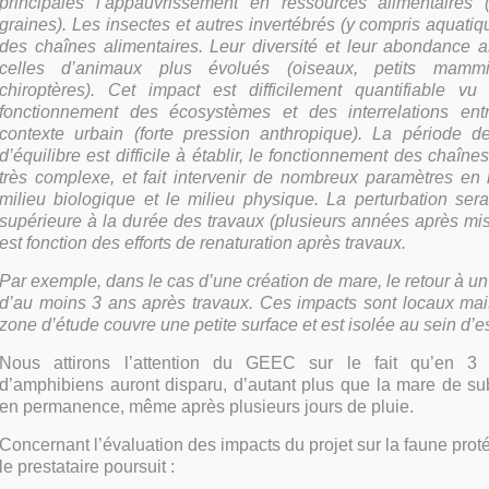
principales l’appauvrissement en ressources alimentaires (i
graines). Les insectes et autres invertébrés (y compris aquatiq
des chaînes alimentaires. Leur diversité et leur abondance 
celles d’animaux plus évolués (oiseaux, petits mammifè
chiroptères). Cet impact est difficilement quantifiable v
fonctionnement des écosystèmes et des interrelations en
contexte urbain (forte pression anthropique). La période d
d’équilibre est difficile à établir, le fonctionnement des chaîne
très complexe, et fait intervenir de nombreux paramètres en 
milieu biologique et le milieu physique. La perturbation ser
supérieure à la durée des travaux (plusieurs années après mis
est fonction des efforts de renaturation après travaux.
Par exemple, dans le cas d’une création de mare, le retour à un 
d’au moins 3 ans après travaux. Ces impacts sont locaux mais
zone d’étude couvre une petite surface et est isolée au sein d’e
Nous attirons l’attention du GEEC sur le fait qu’en 3
d’amphibiens auront disparu, d’autant plus que la mare de sub
en permanence, même après plusieurs jours de pluie.
Concernant l’évaluation des impacts du projet sur la faune proté
le prestataire poursuit :