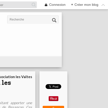
Connexion
+
Créer mon blog
ociation les Vaîtes
 les
itant apporter une
le de Besançon. Ces