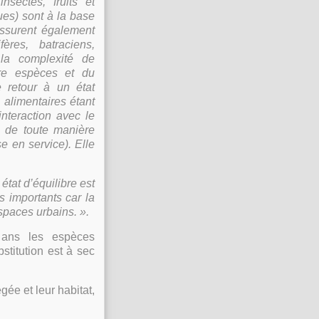
nsectes, fruits et
ues) sont à la base
assurent également
res, batraciens,
u la complexité de
tre espèces et du
e retour à un état
s alimentaires étant
interaction avec le
a de toute manière
e en service). Elle
état d’équilibre est
 importants car la
spaces urbains. ».
 ans les espèces
stitution est à sec
gée et leur habitat,