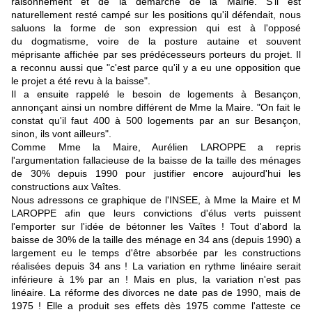
raisonnement et de la démarche de la Mairie. S'il est
naturellement resté campé sur les positions qu'il défendait, nous
saluons la forme de son expression qui est à l'opposé
du dogmatisme, voire de la posture
autaine et souvent
méprisante affichée par ses prédécesseurs porteurs du projet. Il
a reconnu aussi que "c'est parce qu'il y a eu une opposition que
le projet a été revu à la baisse".
Il a ensuite rappelé le besoin de logements à Besançon,
annonçant ainsi un nombre différent de Mme la Maire. "On fait le
constat qu'il faut 400 à 500 logements par an sur Besançon,
sinon, ils vont ailleurs".
Comme Mme la Maire, Aurélien LAROPPE a repris
l'argumentation fallacieuse de la baisse de la taille des ménages
de 30% depuis 1990 pour justifier encore aujourd'hui les
constructions aux Vaîtes.
Nous adressons ce graphique de l'INSEE, à Mme la Maire et M
LAROPPE afin que leurs convictions d'élus verts puissent
l'emporter sur l'idée de bétonner les Vaîtes ! Tout d'abord la
baisse de 30% de la taille des ménage en 34 ans (depuis 1990) a
largement eu le temps d'être absorbée par les constructions
réalisées depuis 34 ans ! La variation en rythme linéaire serait
inférieure à 1% par an ! Mais en plus, la variation n'est pas
linéaire. La réforme des divorces ne date pas de 1990, mais de
1975 ! Elle a produit ses effets dès 1975 comme l'atteste ce