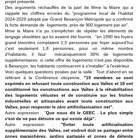
projet présenté.
Des arguments réchauffés de la part de Mme la Maire qui a
rappelé les chiffres erronés du "programme local de l'habitat
2024-2029 adopté par Grand Besançon Métropole qui a confirmé
la forte demande de logements, près de 900 logement par an".
Mme la Maire n'a pu s'empêcher de répéter les éléments de
langage obsolètes qui lui avaient été fournis : "en 1990 les foyers
grand bisontins comptaient 2,3 personnes par foyer aujourd'hui
c'est seulement 1,8 personnes, pour un même nombre
d'habitants, il faut mécaniquement 30% de logements
supplémentaires, si cette offre de logements n'est pas disponible
à Besançon, les habitants continueront à s'installer" à l'extérieur.
Voici quelques questions posées par la salle : Tout d'abord en se
référant à la Conférence citoyenne,
"15 membres se sont
exprimés en refusant toute construction aux Vaîtes et 18 ont
conditionné les constructions aux Vaîtes à la réhabilitation
des logements vétustes et de construire sur les friches
industrielles et artisanales avant toute construction aux
Vaîtes, pour respecter le zéro artificiliasisation net".
Autre expression : "
Que nous dit le GEEC . Le plus simple
c'est de ne pas détruire ce qui existe déjà".
Autre expression :
"Eviter toute artificialisation
supplémentaire des Vaîtes, cet endroit doit se partager entre
zones maraichères, jardins partagés et zones de détente